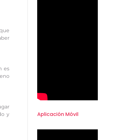
 que
aber
n es
ueno
ugar
Aplicación Móvil
do y