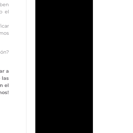
eben
o el
icar
emos
ión?
ar a
 las
n el
nos!