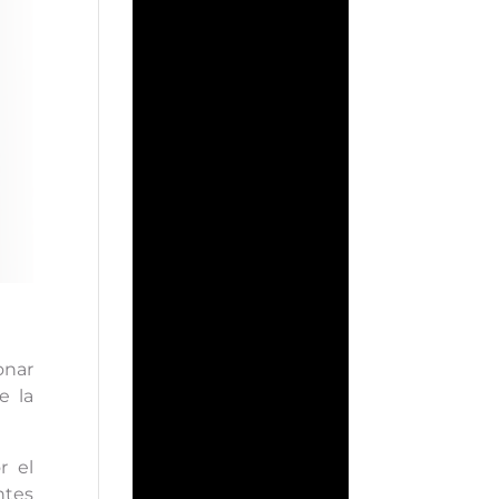
onar
e la
r el
ntes