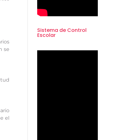
Sistema de Control
Escolar
rios
n se
itud
ario
e el