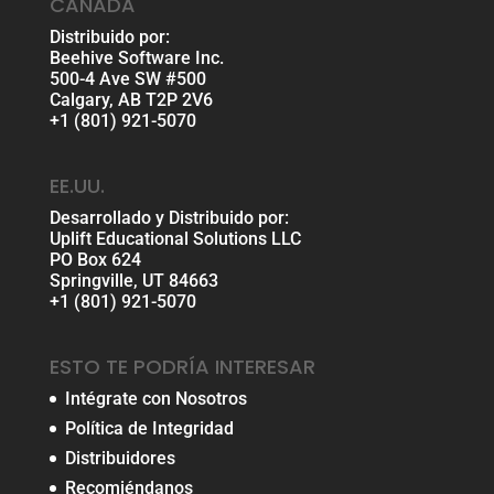
CANADÁ
Distribuido por:
Beehive Software Inc.
500-4 Ave SW #500
Calgary, AB T2P 2V6
+1 (801) 921-5070
EE.UU.
Desarrollado y Distribuido por:
Uplift Educational Solutions LLC
PO Box 624
Springville, UT 84663
+1 (801) 921-5070
ESTO TE PODRÍA INTERESAR
Intégrate con Nosotros
Política de Integridad
Distribuidores
Recomiéndanos