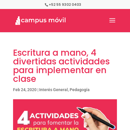
+52 55 9302 0403
Escritura a mano, 4
divertidas actividades
para implementar en
clase
Feb 24, 2020
|
Interés General
,
Pedagogía