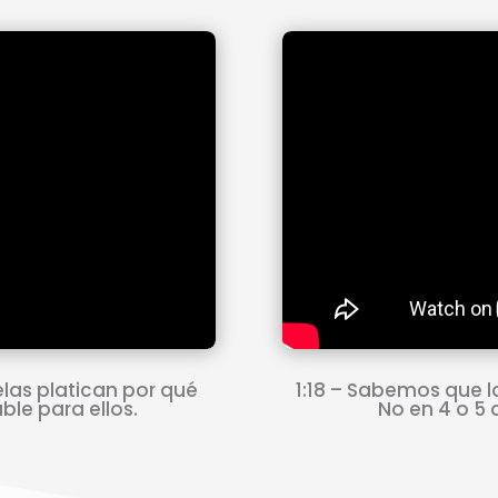
elas platican por qué
1:18 – Sabemos que l
le para ellos.
No en 4 o 5 