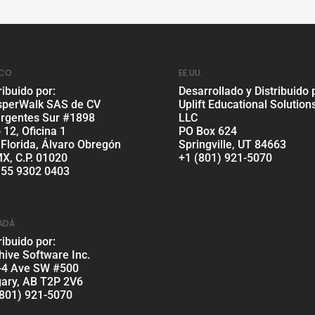
ICO
EE.UU.
ribuido por:
Desarrollado y Distribuido 
sperWalk SAS de CV
Uplift Educational Solution
urgentes Sur #1898
LLC
 12, Oficina 1
PO Box 624
 Florida, Álvaro Obregón
Springville, UT 84663
X, C.P. 01020
+1 (801) 921-5070
 55 9302 0403
ADÁ
ribuido por:
hive Software Inc.
-4 Ave SW #500
gary, AB T2P 2V6
(801) 921-5070