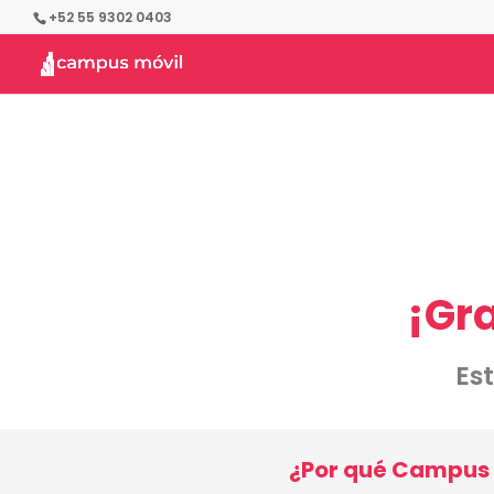
+52 55 9302 0403
¡Gr
Es
¿Por qué Campus 