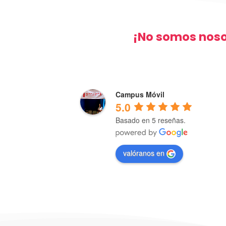
¡No somos noso
Laura Llanes
2 years ago
Campus Móvil
5.0
Basado en 5 reseñas.
da a los colegios a 
Una muy buena aplicación, muy intuiti
ción con los padres 
fácil de usar manejar, resolvieron toda
valóranos en
inquietudes y son muy amables en el tr
super recomendable