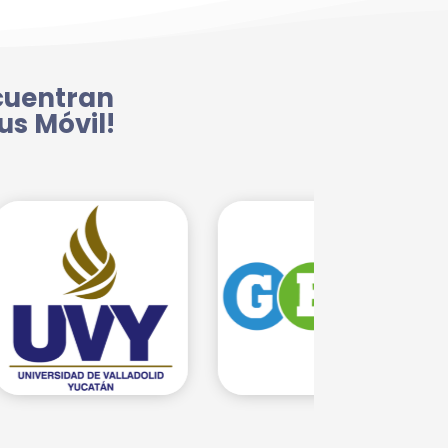
cuentran
s Móvil!