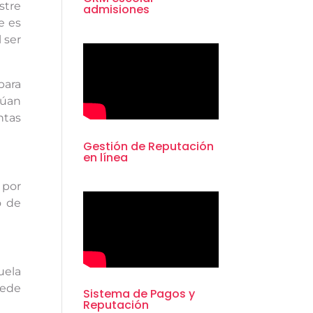
stre
admisiones
e es
l ser
para
túan
ntas
Gestión de Reputación
en línea
 por
o de
uela
uede
Sistema de Pagos y
Reputación