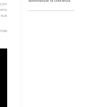
automatizar la cobranza
 con
como
 sus
ntas