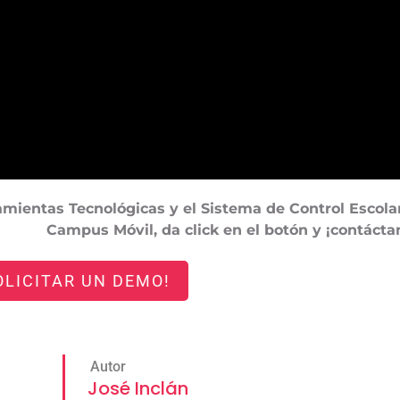
mientas Tecnológicas y el Sistema de Control Escola
Campus Móvil, da click en el botón y ¡contácta
OLICITAR UN DEMO!
Autor
José Inclán