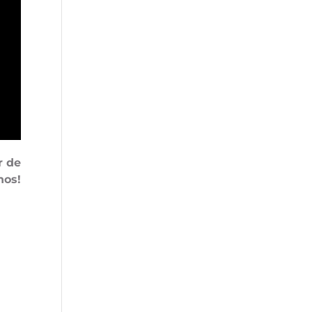
r de
nos!