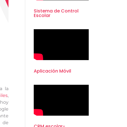
Sistema de Control
Escolar
Aplicación Móvil
a la
iles
,
hoy
ogle
ante
y de
CRM escolar-