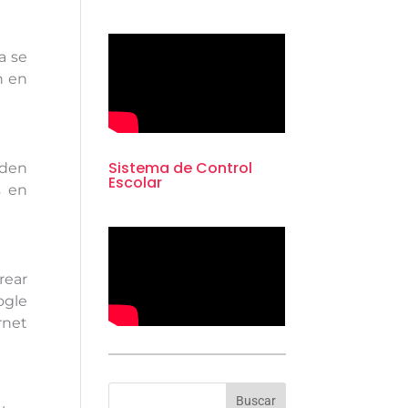
a se
n en
Sistema de Control
eden
Escolar
s en
rear
ogle
rnet