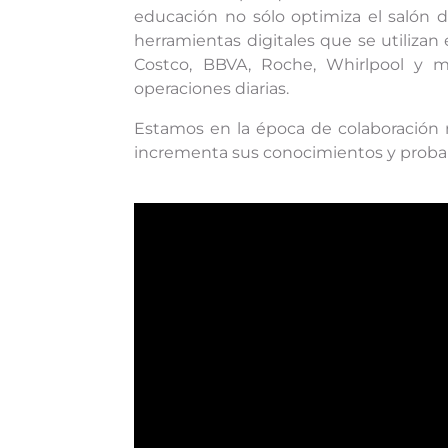
educación no sólo optimiza el salón d
herramientas digitales que se utiliz
Costco, BBVA, Roche, Whirlpool y m
operaciones diarias.
Estamos en la época de colaboración 
incrementa sus conocimientos y probabil